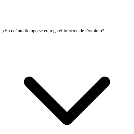
¿En cuánto tiempo se entrega el Informe de Dominio?
Una vez la DNRPA nos entrega el informe solicitado enviamos el
mismo a su email ingresado en nuestro formulario inicial al
momento de pagar, haciendo desde el sitio oficial por su cuenta,
también se lo envían directamente al correo.