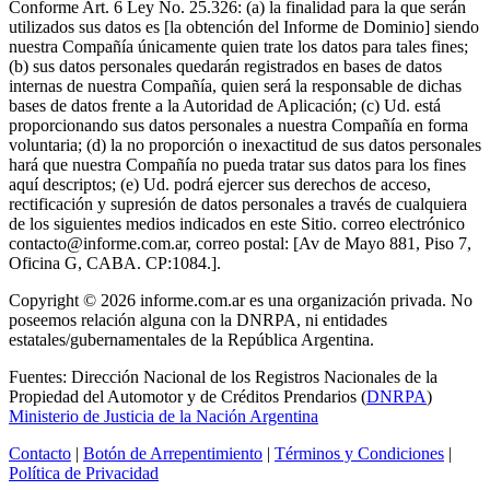
Conforme Art. 6 Ley No. 25.326: (a) la finalidad para la que serán
utilizados sus datos es [la obtención del Informe de Dominio] siendo
nuestra Compañía únicamente quien trate los datos para tales fines;
(b) sus datos personales quedarán registrados en bases de datos
internas de nuestra Compañía, quien será la responsable de dichas
bases de datos frente a la Autoridad de Aplicación; (c) Ud. está
proporcionando sus datos personales a nuestra Compañía en forma
voluntaria; (d) la no proporción o inexactitud de sus datos personales
hará que nuestra Compañía no pueda tratar sus datos para los fines
aquí descriptos; (e) Ud. podrá ejercer sus derechos de acceso,
rectificación y supresión de datos personales a través de cualquiera
de los siguientes medios indicados en este Sitio. correo electrónico
contacto@informe.com.ar
, correo postal: [Av de Mayo 881, Piso 7,
Oficina G, CABA. CP:1084.].
Copyright © 2026 informe.com.ar es una organización privada. No
poseemos relación alguna con la DNRPA, ni entidades
estatales/gubernamentales de la República Argentina.
Fuentes: Dirección Nacional de los Registros Nacionales de la
Propiedad del Automotor y de Créditos Prendarios (
DNRPA
)
Ministerio de Justicia de la Nación Argentina
Contacto
|
Botón de Arrepentimiento
|
Términos y Condiciones
|
Política de Privacidad