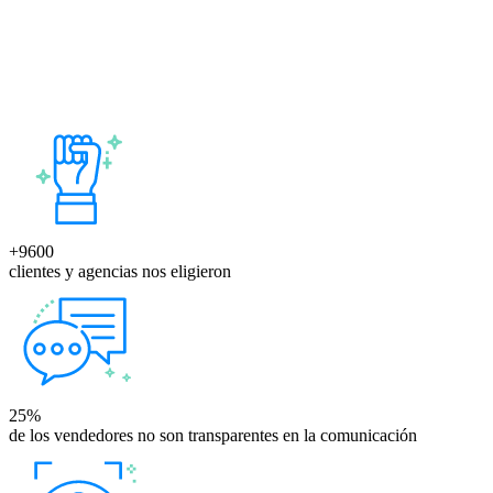
El informe entregado y generado por la DNRPA sirve para cualquier
automotor registrado. Eso significa que se puede solicitar para autos,
motos, colectivos, tractores, traffics, siempre y cuando estén
inscriptas en la DNRPA. En caso que su vehículo no pueda ser
consultado por algún motivo, le devolvemos su dinero.
+9600
clientes y agencias nos eligieron
25%
de los vendedores no son transparentes en la comunicación