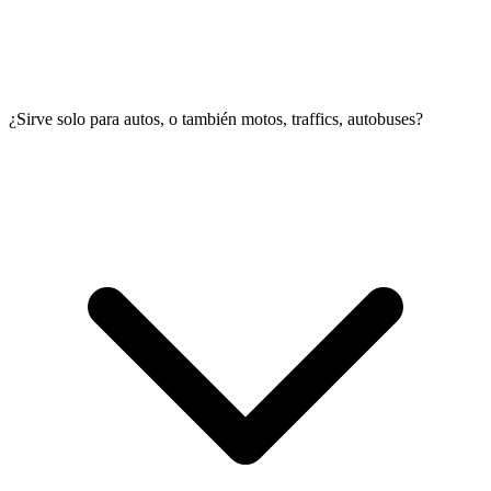
¿Sirve solo para autos, o también motos, traffics, autobuses?
La demora promedio es de 24 horas hábiles, pero puede recibirlo
hasta horas después de solicitado. Éste es un trámite que no suele
demorarse más de un día, pero en tiempos de alta demanda los
tiempos se pueden extender.