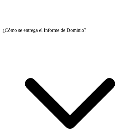
¿Cómo se entrega el Informe de Dominio?
Nuestro informe brinda la siguiente información:
Datos del vehículo
(Marca, modelo, entre otros)
Titulares del vehículo
(Actuales titulares, CUIT, direcciones)
Préstamos y Embargos
(prestamos/juicios prendarios
vigentes o impagos)
Actividad Fraudulenta
(Reportes y pedidos de secuestro o
robo)
Medidas Judiciales
(problema o situación legal y judicial)
Denuncias de compra/venta
(en caso que las hubiese)