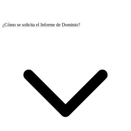
¿Cómo se solicita el Informe de Dominio?
El Informe de Dominio que brindamos sirve para que pueda
comprar un auto usado con mayor seguridad. Reportamos
información sobre embargos, prendas, deudas, cancelaciones y más.
Es muy importante conocer el estado del vehículo que va a comprar,
para poder asegurarse de no tener problemas a futuro.